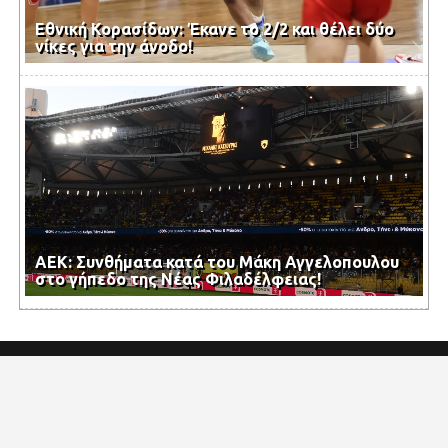
Εθνική Κορασίδων: Έκανε το 2/2 και θέλει δύο
νίκες για την άνοδο!
ΑΕΚ: Συνθήματα κατά του Μάκη Αγγελοπουλου
στο γήπεδο της Νέας Φιλαδέλφειας!