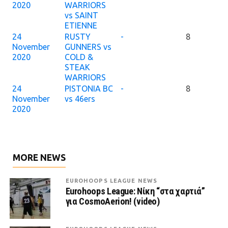
2020
WARRIORS
vs SAINT
ETIENNE
24
RUSTY
-
8
November
GUNNERS vs
2020
COLD &
STEAK
WARRIORS
24
PISTONIA BC
-
8
November
vs 46ers
2020
MORE NEWS
EUROHOOPS LEAGUE NEWS
Eurohoops League: Νίκη “στα χαρτιά”
για CosmoAerion! (video)