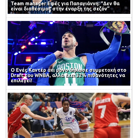
Team manager Εφές για Παπαγιάννη: “Δεν θα
είναι διαθέσιμος στην έναρξη της σεζόν”
Ο Ενές Καντέρ όχι μόνο δήλωσε συμμετοχή στο
Draft του WNBA, αλλά έχει 32% πιθανότητες να
επιλεγεί!